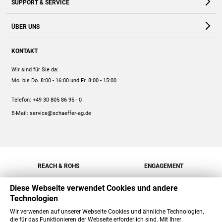
SUPPORT & SERVICE
Webshop
Kontakt
ÜBER UNS
FAQ
Unternehmen
Online-Hilfe
KONTAKT
Historie
Anleitungen
Wir sind für Sie da:
Engagement
Preise
Mo. bis Do. 8:00 - 16:00
und Fr. 8:00 - 15:00
Jobs
Mengenrabatt
Telefon:
+49 30 805 86 95 - 0
Versand
E-Mail:
service@schaeffer-ag.de
REACH & ROHS
ENGAGEMENT
Diese Webseite verwendet Cookies und andere
Technologien
Wir verwenden auf unserer Webseite Cookies und ähnliche Technologien,
die für das Funktionieren der Webseite erforderlich sind. Mit Ihrer