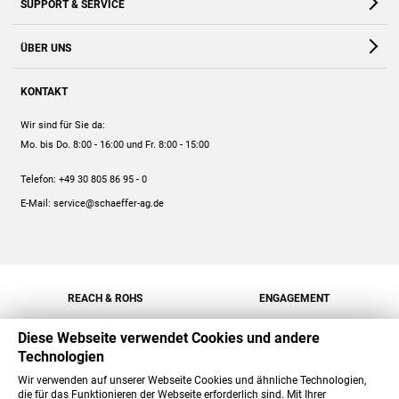
SUPPORT & SERVICE
Webshop
Kontakt
ÜBER UNS
FAQ
Unternehmen
Online-Hilfe
KONTAKT
Historie
Anleitungen
Wir sind für Sie da:
Engagement
Preise
Mo. bis Do. 8:00 - 16:00
und Fr. 8:00 - 15:00
Jobs
Mengenrabatt
Telefon:
+49 30 805 86 95 - 0
Versand
E-Mail:
service@schaeffer-ag.de
REACH & ROHS
ENGAGEMENT
Diese Webseite verwendet Cookies und andere
Technologien
Wir verwenden auf unserer Webseite Cookies und ähnliche Technologien,
die für das Funktionieren der Webseite erforderlich sind. Mit Ihrer