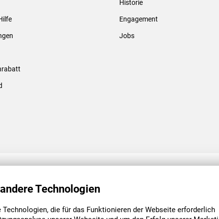
Historie
Gewindebolzen & -hülsen
Hilfe
Engagement
ungen
Jobs
rabatt
d
ENGAGEMENT
UNSERE NIEDE
 andere Technologien
Technologien, die für das Funktionieren der Webseite erforderlich