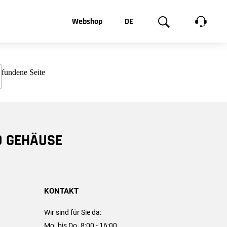
t, was Sie
Webshop
DE
te
Produktgalerie
EN
e
FR
chsen
D GEHÄUSE
KONTAKT
Wir sind für Sie da:
Mo. bis Do. 8:00 - 16:00