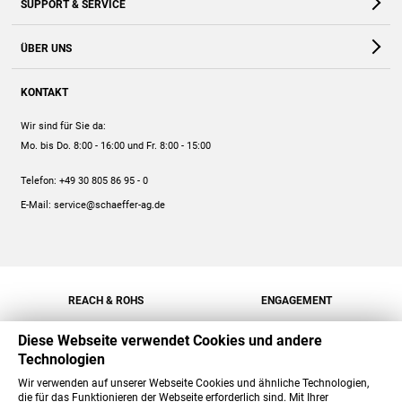
SUPPORT & SERVICE
Webshop
Kontakt
ÜBER UNS
FAQ
Unternehmen
Online-Hilfe
KONTAKT
Historie
Anleitungen
Wir sind für Sie da:
Engagement
Preise
Mo. bis Do. 8:00 - 16:00
und Fr. 8:00 - 15:00
Jobs
Mengenrabatt
Telefon:
+49 30 805 86 95 - 0
Versand
E-Mail:
service@schaeffer-ag.de
REACH & ROHS
ENGAGEMENT
Diese Webseite verwendet Cookies und andere
Technologien
Wir verwenden auf unserer Webseite Cookies und ähnliche Technologien,
die für das Funktionieren der Webseite erforderlich sind. Mit Ihrer