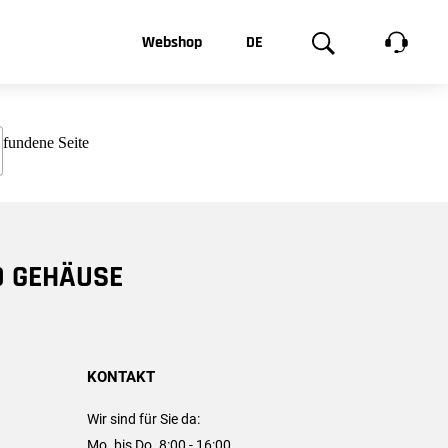
t, was Sie
Webshop
DE
te
Produktgalerie
EN
e
FR
chsen
D GEHÄUSE
KONTAKT
Wir sind für Sie da:
Mo. bis Do. 8:00 - 16:00