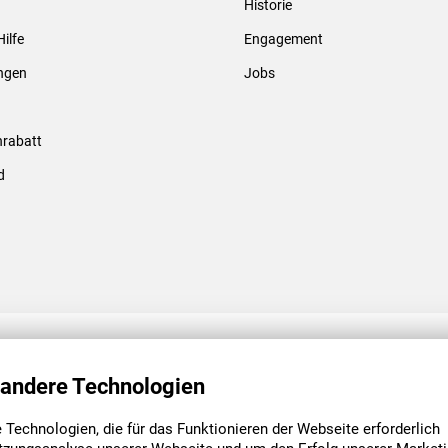
Historie
Gewindebolzen & -hülsen
Hilfe
Engagement
ungen
Jobs
rabatt
d
ENGAGEMENT
UNSERE NIEDE
 andere Technologien
Technologien, die für das Funktionieren der Webseite erforderlich