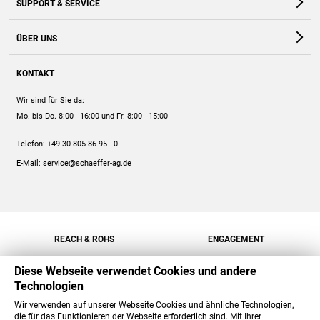
SUPPORT & SERVICE
Webshop
Kontakt
ÜBER UNS
FAQ
Unternehmen
Online-Hilfe
KONTAKT
Historie
Anleitungen
Wir sind für Sie da:
Engagement
Preise
Mo. bis Do. 8:00 - 16:00
und Fr. 8:00 - 15:00
Jobs
Mengenrabatt
Telefon:
+49 30 805 86 95 - 0
Versand
E-Mail:
service@schaeffer-ag.de
REACH & ROHS
ENGAGEMENT
Diese Webseite verwendet Cookies und andere
Technologien
Wir verwenden auf unserer Webseite Cookies und ähnliche Technologien,
die für das Funktionieren der Webseite erforderlich sind. Mit Ihrer