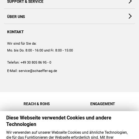
SUPPORT & SERVICE
Webshop
Kontakt
ÜBER UNS
FAQ
Unternehmen
Online-Hilfe
KONTAKT
Historie
Anleitungen
Wir sind für Sie da:
Engagement
Preise
Mo. bis Do. 8:00 - 16:00
und Fr. 8:00 - 15:00
Jobs
Mengenrabatt
Telefon:
+49 30 805 86 95 - 0
Versand
E-Mail:
service@schaeffer-ag.de
REACH & ROHS
ENGAGEMENT
Diese Webseite verwendet Cookies und andere
Technologien
Wir verwenden auf unserer Webseite Cookies und ähnliche Technologien,
die für das Funktionieren der Webseite erforderlich sind. Mit Ihrer