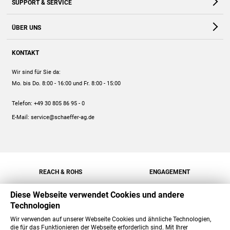
SUPPORT & SERVICE
Webshop
Kontakt
ÜBER UNS
FAQ
Unternehmen
Online-Hilfe
KONTAKT
Historie
Anleitungen
Wir sind für Sie da:
Engagement
Preise
Mo. bis Do. 8:00 - 16:00
und Fr. 8:00 - 15:00
Jobs
Mengenrabatt
Telefon:
+49 30 805 86 95 - 0
Versand
E-Mail:
service@schaeffer-ag.de
REACH & ROHS
ENGAGEMENT
Diese Webseite verwendet Cookies und andere
Technologien
Wir verwenden auf unserer Webseite Cookies und ähnliche Technologien,
die für das Funktionieren der Webseite erforderlich sind. Mit Ihrer