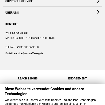
SUPPORT & SERVICE
Webshop
Kontakt
ÜBER UNS
FAQ
Unternehmen
Online-Hilfe
KONTAKT
Historie
Anleitungen
Wir sind für Sie da:
Engagement
Preise
Mo. bis Do. 8:00 - 16:00
und Fr. 8:00 - 15:00
Jobs
Mengenrabatt
Telefon:
+49 30 805 86 95 - 0
Versand
E-Mail:
service@schaeffer-ag.de
REACH & ROHS
ENGAGEMENT
Diese Webseite verwendet Cookies und andere
Technologien
Wir verwenden auf unserer Webseite Cookies und ähnliche Technologien,
die für das Funktionieren der Webseite erforderlich sind. Mit Ihrer