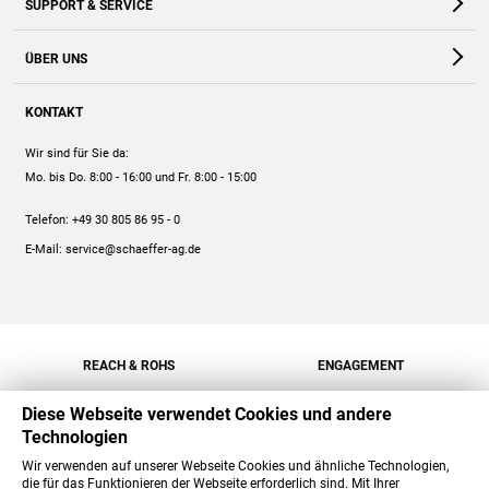
SUPPORT & SERVICE
Webshop
Kontakt
ÜBER UNS
FAQ
Unternehmen
Online-Hilfe
KONTAKT
Historie
Anleitungen
Wir sind für Sie da:
Engagement
Preise
Mo. bis Do. 8:00 - 16:00
und Fr. 8:00 - 15:00
Jobs
Mengenrabatt
Telefon:
+49 30 805 86 95 - 0
Versand
E-Mail:
service@schaeffer-ag.de
REACH & ROHS
ENGAGEMENT
Diese Webseite verwendet Cookies und andere
Technologien
Wir verwenden auf unserer Webseite Cookies und ähnliche Technologien,
die für das Funktionieren der Webseite erforderlich sind. Mit Ihrer