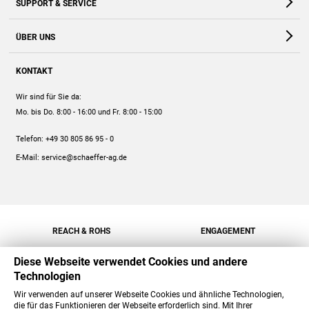
SUPPORT & SERVICE
Webshop
Kontakt
ÜBER UNS
FAQ
Unternehmen
Online-Hilfe
KONTAKT
Historie
Anleitungen
Wir sind für Sie da:
Engagement
Preise
Mo. bis Do. 8:00 - 16:00
und Fr. 8:00 - 15:00
Jobs
Mengenrabatt
Telefon:
+49 30 805 86 95 - 0
Versand
E-Mail:
service@schaeffer-ag.de
REACH & ROHS
ENGAGEMENT
Diese Webseite verwendet Cookies und andere
Technologien
Wir verwenden auf unserer Webseite Cookies und ähnliche Technologien,
die für das Funktionieren der Webseite erforderlich sind. Mit Ihrer