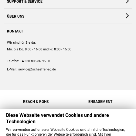
SUPPORT & SERVICE
Webshop
Kontakt
ÜBER UNS
FAQ
Unternehmen
Online-Hilfe
KONTAKT
Historie
Anleitungen
Wir sind für Sie da:
Engagement
Preise
Mo. bis Do. 8:00 - 16:00
und Fr. 8:00 - 15:00
Jobs
Mengenrabatt
Telefon:
+49 30 805 86 95 - 0
Versand
E-Mail:
service@schaeffer-ag.de
REACH & ROHS
ENGAGEMENT
Diese Webseite verwendet Cookies und andere
Technologien
Wir verwenden auf unserer Webseite Cookies und ähnliche Technologien,
die für das Funktionieren der Webseite erforderlich sind. Mit Ihrer