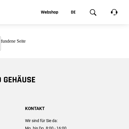
t, was Sie
Webshop
DE
te
Produktgalerie
EN
e
FR
chsen
D GEHÄUSE
KONTAKT
Wir sind für Sie da:
Mo. bis Do. 8:00 - 16:00