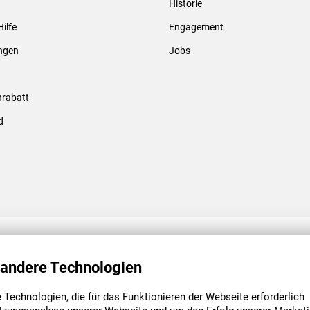
Historie
Gewindebolzen & -hülsen
Hilfe
Engagement
ungen
Jobs
rabatt
d
ENGAGEMENT
UNSERE NIEDE
 andere Technologien
Technologien, die für das Funktionieren der Webseite erforderlich