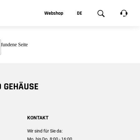
t, was Sie
Webshop
DE
te
Produktgalerie
EN
e
FR
chsen
D GEHÄUSE
KONTAKT
Wir sind für Sie da:
Mo. bis Do. 8:00 - 16:00