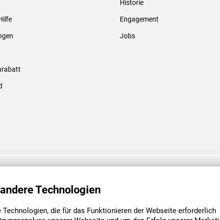
Historie
Gewindebolzen & -hülsen
Hilfe
Engagement
ungen
Jobs
rabatt
d
ENGAGEMENT
UNSERE NIEDE
 andere Technologien
Technologien, die für das Funktionieren der Webseite erforderlich