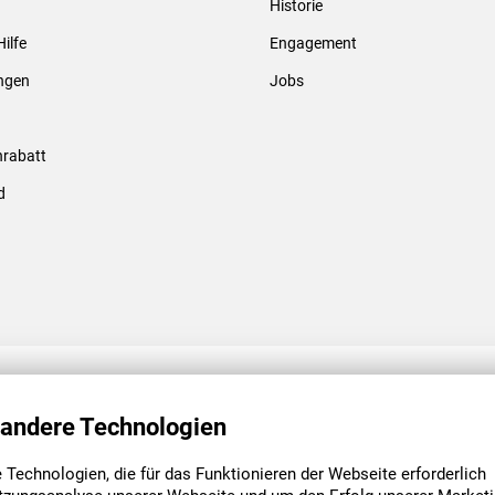
Historie
Gewindebolzen & -hülsen
Hilfe
Engagement
ungen
Jobs
rabatt
d
ENGAGEMENT
UNSERE NIEDE
 andere Technologien
Technologien, die für das Funktionieren der Webseite erforderlich