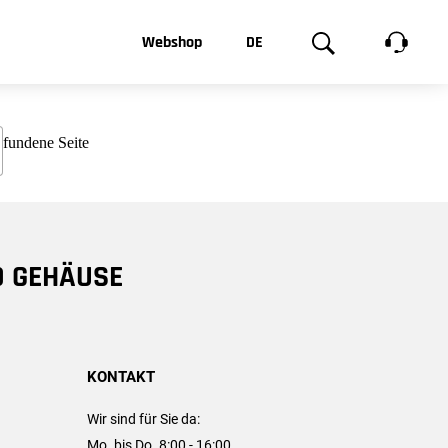
t, was Sie
Webshop
DE
te
Produktgalerie
EN
e
FR
chsen
D GEHÄUSE
KONTAKT
Wir sind für Sie da:
Mo. bis Do. 8:00 - 16:00