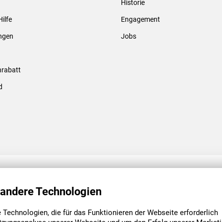
Historie
Gewindebolzen & -hülsen
Hilfe
Engagement
ungen
Jobs
rabatt
d
ENGAGEMENT
UNSERE NIEDE
 andere Technologien
Technologien, die für das Funktionieren der Webseite erforderlich