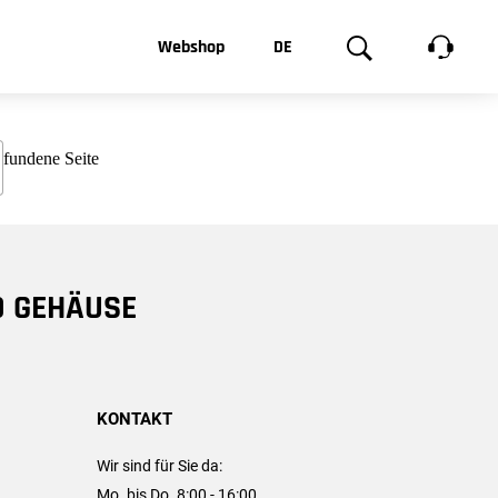
t, was Sie
Webshop
DE
te
Produktgalerie
EN
e
FR
chsen
D GEHÄUSE
KONTAKT
Wir sind für Sie da:
Mo. bis Do. 8:00 - 16:00