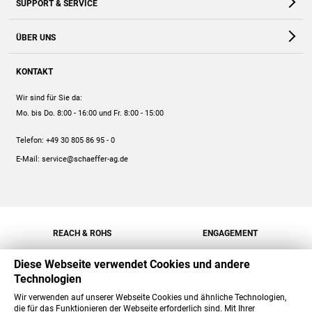
SUPPORT & SERVICE
Webshop
Kontakt
ÜBER UNS
FAQ
Unternehmen
Online-Hilfe
KONTAKT
Historie
Anleitungen
Wir sind für Sie da:
Engagement
Preise
Mo. bis Do. 8:00 - 16:00
und Fr. 8:00 - 15:00
Jobs
Mengenrabatt
Telefon:
+49 30 805 86 95 - 0
Versand
E-Mail:
service@schaeffer-ag.de
REACH & ROHS
ENGAGEMENT
Diese Webseite verwendet Cookies und andere
Technologien
Wir verwenden auf unserer Webseite Cookies und ähnliche Technologien,
die für das Funktionieren der Webseite erforderlich sind. Mit Ihrer