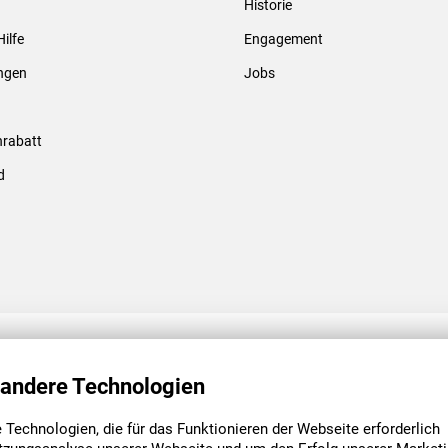
Historie
Gewindebolzen & -hülsen
Hilfe
Engagement
ungen
Jobs
rabatt
d
ENGAGEMENT
UNSERE NIEDE
 andere Technologien
Technologien, die für das Funktionieren der Webseite erforderlich