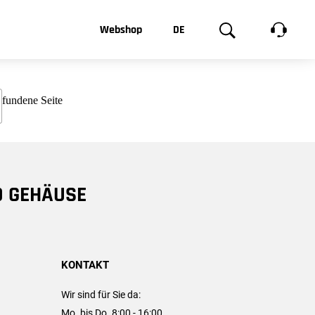
t, was Sie
Webshop
DE
te
Produktgalerie
EN
e
FR
chsen
D GEHÄUSE
KONTAKT
Wir sind für Sie da:
Mo. bis Do. 8:00 - 16:00