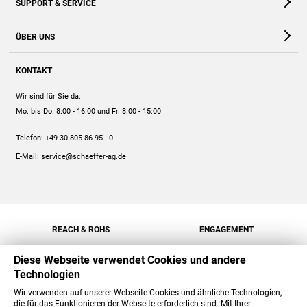
SUPPORT & SERVICE
Webshop
Kontakt
ÜBER UNS
FAQ
Unternehmen
Online-Hilfe
KONTAKT
Historie
Anleitungen
Wir sind für Sie da:
Engagement
Preise
Mo. bis Do. 8:00 - 16:00
und Fr. 8:00 - 15:00
Jobs
Mengenrabatt
Telefon:
+49 30 805 86 95 - 0
Versand
E-Mail:
service@schaeffer-ag.de
REACH & ROHS
ENGAGEMENT
Diese Webseite verwendet Cookies und andere
Technologien
Wir verwenden auf unserer Webseite Cookies und ähnliche Technologien,
die für das Funktionieren der Webseite erforderlich sind. Mit Ihrer