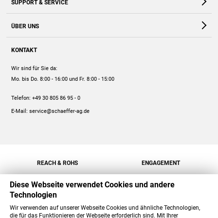
SUPPORT & SERVICE
Webshop
Kontakt
ÜBER UNS
FAQ
Unternehmen
Online-Hilfe
KONTAKT
Historie
Anleitungen
Wir sind für Sie da:
Engagement
Preise
Mo. bis Do. 8:00 - 16:00
und Fr. 8:00 - 15:00
Jobs
Mengenrabatt
Telefon:
+49 30 805 86 95 - 0
Versand
E-Mail:
service@schaeffer-ag.de
REACH & ROHS
ENGAGEMENT
Diese Webseite verwendet Cookies und andere
Technologien
Wir verwenden auf unserer Webseite Cookies und ähnliche Technologien,
die für das Funktionieren der Webseite erforderlich sind. Mit Ihrer