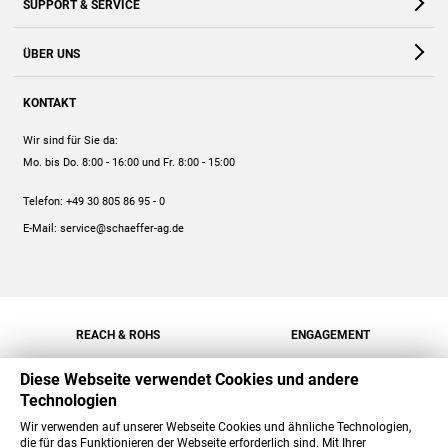
SUPPORT & SERVICE
Webshop
Kontakt
ÜBER UNS
FAQ
Unternehmen
Online-Hilfe
KONTAKT
Historie
Anleitungen
Wir sind für Sie da:
Engagement
Preise
Mo. bis Do. 8:00 - 16:00
und Fr. 8:00 - 15:00
Jobs
Mengenrabatt
Telefon:
+49 30 805 86 95 - 0
Versand
E-Mail:
service@schaeffer-ag.de
REACH & ROHS
ENGAGEMENT
Diese Webseite verwendet Cookies und andere
Technologien
Wir verwenden auf unserer Webseite Cookies und ähnliche Technologien,
die für das Funktionieren der Webseite erforderlich sind. Mit Ihrer