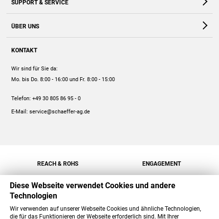
SUPPORT & SERVICE
Webshop
Kontakt
ÜBER UNS
FAQ
Unternehmen
Online-Hilfe
KONTAKT
Historie
Anleitungen
Wir sind für Sie da:
Engagement
Preise
Mo. bis Do. 8:00 - 16:00
und Fr. 8:00 - 15:00
Jobs
Mengenrabatt
Telefon:
+49 30 805 86 95 - 0
Versand
E-Mail:
service@schaeffer-ag.de
REACH & ROHS
ENGAGEMENT
Diese Webseite verwendet Cookies und andere
Technologien
Wir verwenden auf unserer Webseite Cookies und ähnliche Technologien,
die für das Funktionieren der Webseite erforderlich sind. Mit Ihrer