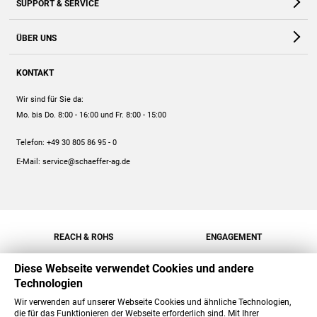
SUPPORT & SERVICE
Webshop
Kontakt
ÜBER UNS
FAQ
Unternehmen
Online-Hilfe
KONTAKT
Historie
Anleitungen
Wir sind für Sie da:
Engagement
Preise
Mo. bis Do. 8:00 - 16:00
und Fr. 8:00 - 15:00
Jobs
Mengenrabatt
Telefon:
+49 30 805 86 95 - 0
Versand
E-Mail:
service@schaeffer-ag.de
REACH & ROHS
ENGAGEMENT
Diese Webseite verwendet Cookies und andere
Technologien
Wir verwenden auf unserer Webseite Cookies und ähnliche Technologien,
die für das Funktionieren der Webseite erforderlich sind. Mit Ihrer