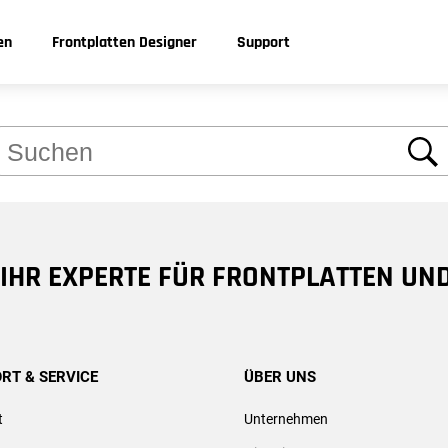
 Problem: Über das Suchfeld finden Sie bestimm
en
Frontplatten Designer
Support
brauchen.
Materialien
Anleitungen
Zusatzleistungen
Kontakt
Zubehör
Serviceangebo
Einfach anrufen
Suche
Aluminium eloxiert
FAQ
Nachträgliches Eloxieren
Gehäuse- & Seitenprofil
Gravur-Service
Aluminium gepulvert
Online-Hilfe
Kanten Schleifen
Sortimente
FPD-Erstellung
Deutschland
9 30 805 86 95 - 0
Rohes Aluminium
Biegen
Gewindebolzen und -bu
Beschaffung
8 IHR EXPERTE FÜR FRONTPLATTEN UN
Acryl
EMV_Nuten
Gehäusewinkel
Weitere Materialien
Materialbeistellung
Silikonkleber
s Donnerstag
Schaeffer AG
0 Uhr
Nahmitzer Damm 32
Seriennummern
Montagesets
RT & SERVICE
ÜBER UNS
D-12277 Berlin
Stirnseitenbearbeitung
t
Unternehmen
0 Uhr
E-Mail:
service@schaeffer-ag.de