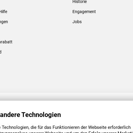
Historie
Gewindebolzen & -hülsen
Hilfe
Engagement
ungen
Jobs
rabatt
d
ENGAGEMENT
UNSERE NIEDE
 andere Technologien
Technologien, die für das Funktionieren der Webseite erforderlich