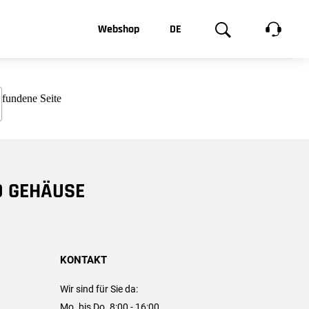
t, was Sie
Webshop
DE
te
Produktgalerie
EN
e
FR
chsen
D GEHÄUSE
KONTAKT
Wir sind für Sie da:
Mo. bis Do. 8:00 - 16:00