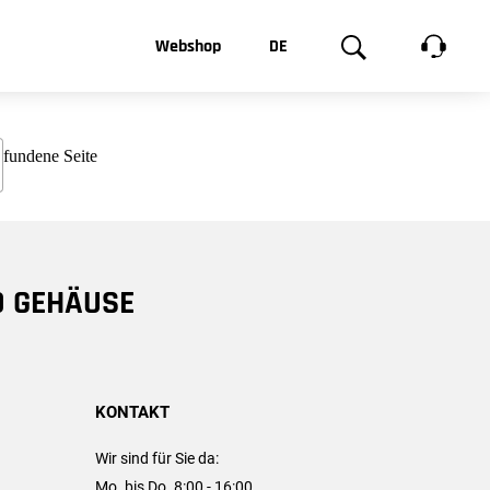
t, was Sie
Webshop
DE
te
Produktgalerie
EN
e
FR
chsen
D GEHÄUSE
KONTAKT
Wir sind für Sie da:
Mo. bis Do. 8:00 - 16:00