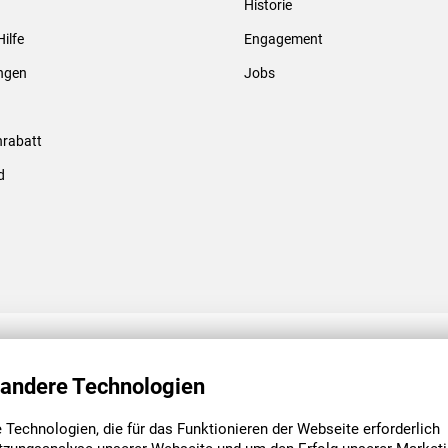
Historie
Gewindebolzen & -hülsen
Hilfe
Engagement
ungen
Jobs
rabatt
d
ENGAGEMENT
UNSERE NIEDE
 andere Technologien
Technologien, die für das Funktionieren der Webseite erforderlich