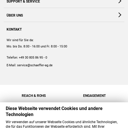
SUPPORT & SERVICE
Webshop
Kontakt
ÜBER UNS
FAQ
Unternehmen
Online-Hilfe
KONTAKT
Historie
Anleitungen
Wir sind für Sie da:
Engagement
Preise
Mo. bis Do. 8:00 - 16:00
und Fr. 8:00 - 15:00
Jobs
Mengenrabatt
Telefon:
+49 30 805 86 95 - 0
Versand
E-Mail:
service@schaeffer-ag.de
REACH & ROHS
ENGAGEMENT
Diese Webseite verwendet Cookies und andere
Technologien
Wir verwenden auf unserer Webseite Cookies und ähnliche Technologien,
die für das Funktionieren der Webseite erforderlich sind. Mit Ihrer