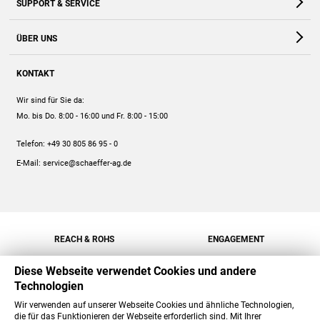
SUPPORT & SERVICE
Webshop
Kontakt
ÜBER UNS
FAQ
Unternehmen
Online-Hilfe
KONTAKT
Historie
Anleitungen
Wir sind für Sie da:
Engagement
Preise
Mo. bis Do. 8:00 - 16:00
und Fr. 8:00 - 15:00
Jobs
Mengenrabatt
Telefon:
+49 30 805 86 95 - 0
Versand
E-Mail:
service@schaeffer-ag.de
REACH & ROHS
ENGAGEMENT
Diese Webseite verwendet Cookies und andere
Technologien
Wir verwenden auf unserer Webseite Cookies und ähnliche Technologien,
die für das Funktionieren der Webseite erforderlich sind. Mit Ihrer