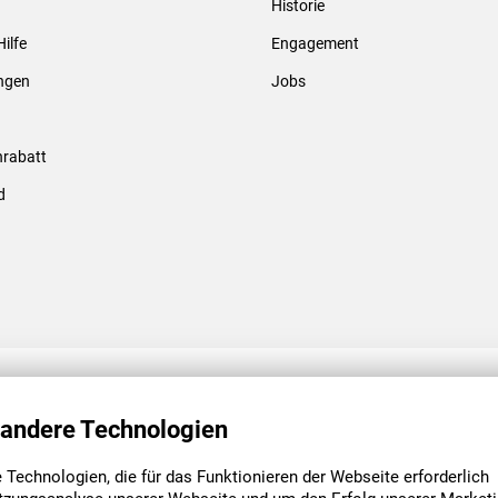
Historie
Gewindebolzen & -hülsen
Hilfe
Engagement
ungen
Jobs
rabatt
d
ENGAGEMENT
UNSERE NIEDE
 andere Technologien
Technologien, die für das Funktionieren der Webseite erforderlich