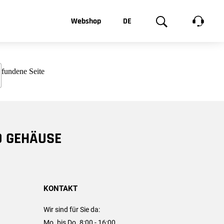
t, was Sie
Webshop
DE
te
Produktgalerie
EN
e
FR
chsen
D GEHÄUSE
KONTAKT
Wir sind für Sie da:
Mo. bis Do. 8:00 - 16:00