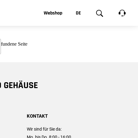
t, was Sie
Webshop
DE
te
Produktgalerie
EN
e
FR
chsen
D GEHÄUSE
KONTAKT
Wir sind für Sie da:
Mo. bis Do. 8:00 - 16:00