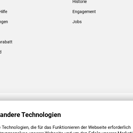
Historie
Gewindebolzen & -hülsen
Hilfe
Engagement
ungen
Jobs
rabatt
d
ENGAGEMENT
UNSERE NIEDE
 andere Technologien
Technologien, die für das Funktionieren der Webseite erforderlich