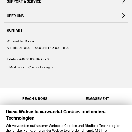
SUPPORT & SERVICE
Webshop
Kontakt
ÜBER UNS
FAQ
Unternehmen
Online-Hilfe
KONTAKT
Historie
Anleitungen
Wir sind für Sie da:
Engagement
Preise
Mo. bis Do. 8:00 - 16:00
und Fr. 8:00 - 15:00
Jobs
Mengenrabatt
Telefon:
+49 30 805 86 95 - 0
Versand
E-Mail:
service@schaeffer-ag.de
REACH & ROHS
ENGAGEMENT
Diese Webseite verwendet Cookies und andere
Technologien
Wir verwenden auf unserer Webseite Cookies und ähnliche Technologien,
die für das Funktionieren der Webseite erforderlich sind. Mit Ihrer