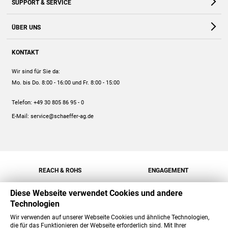
SUPPORT & SERVICE
Webshop
Kontakt
ÜBER UNS
FAQ
Unternehmen
Online-Hilfe
KONTAKT
Historie
Anleitungen
Wir sind für Sie da:
Engagement
Preise
Mo. bis Do. 8:00 - 16:00
und Fr. 8:00 - 15:00
Jobs
Mengenrabatt
Telefon:
+49 30 805 86 95 - 0
Versand
E-Mail:
service@schaeffer-ag.de
REACH & ROHS
ENGAGEMENT
Diese Webseite verwendet Cookies und andere
Technologien
Wir verwenden auf unserer Webseite Cookies und ähnliche Technologien,
die für das Funktionieren der Webseite erforderlich sind. Mit Ihrer