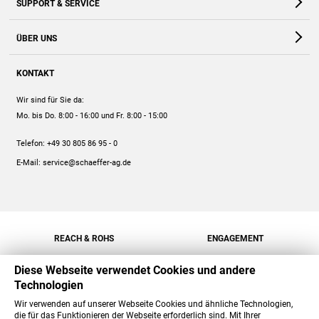
SUPPORT & SERVICE
Webshop
Kontakt
ÜBER UNS
FAQ
Unternehmen
Online-Hilfe
KONTAKT
Historie
Anleitungen
Wir sind für Sie da:
Engagement
Preise
Mo. bis Do. 8:00 - 16:00
und Fr. 8:00 - 15:00
Jobs
Mengenrabatt
Telefon:
+49 30 805 86 95 - 0
Versand
E-Mail:
service@schaeffer-ag.de
REACH & ROHS
ENGAGEMENT
Diese Webseite verwendet Cookies und andere
Technologien
Wir verwenden auf unserer Webseite Cookies und ähnliche Technologien,
die für das Funktionieren der Webseite erforderlich sind. Mit Ihrer