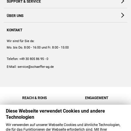
SUPPORT & SERVICE
Webshop
Kontakt
ÜBER UNS
FAQ
Unternehmen
Online-Hilfe
KONTAKT
Historie
Anleitungen
Wir sind für Sie da:
Engagement
Preise
Mo. bis Do. 8:00 - 16:00
und Fr. 8:00 - 15:00
Jobs
Mengenrabatt
Telefon:
+49 30 805 86 95 - 0
Versand
E-Mail:
service@schaeffer-ag.de
REACH & ROHS
ENGAGEMENT
Diese Webseite verwendet Cookies und andere
Technologien
Wir verwenden auf unserer Webseite Cookies und ähnliche Technologien,
die für das Funktionieren der Webseite erforderlich sind. Mit Ihrer