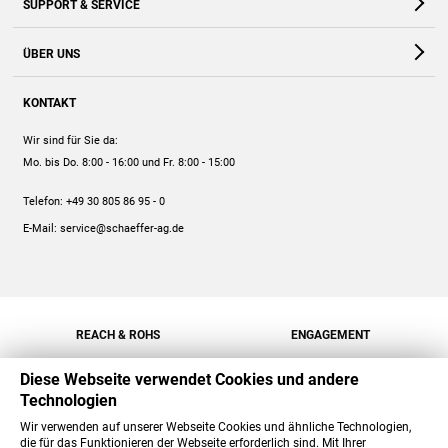
SUPPORT & SERVICE
Webshop
Kontakt
ÜBER UNS
FAQ
Unternehmen
Online-Hilfe
KONTAKT
Historie
Anleitungen
Wir sind für Sie da:
Engagement
Preise
Mo. bis Do. 8:00 - 16:00
und Fr. 8:00 - 15:00
Jobs
Mengenrabatt
Telefon:
+49 30 805 86 95 - 0
Versand
E-Mail:
service@schaeffer-ag.de
REACH & ROHS
ENGAGEMENT
Diese Webseite verwendet Cookies und andere
Technologien
Wir verwenden auf unserer Webseite Cookies und ähnliche Technologien,
die für das Funktionieren der Webseite erforderlich sind. Mit Ihrer