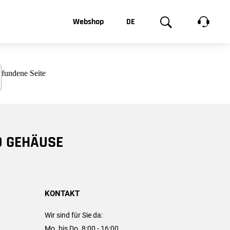
t, was Sie
Webshop
DE
te
Produktgalerie
EN
e
FR
chsen
D GEHÄUSE
KONTAKT
Wir sind für Sie da:
Mo. bis Do. 8:00 - 16:00