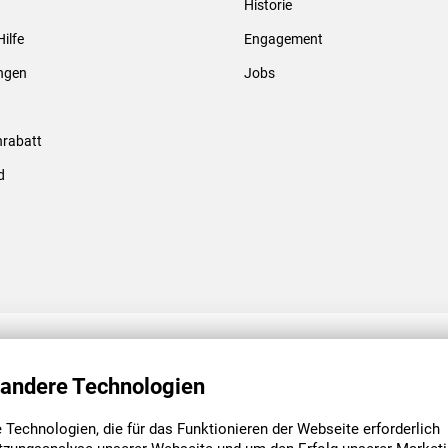
Historie
Gewindebolzen & -hülsen
Hilfe
Engagement
ungen
Jobs
rabatt
d
ENGAGEMENT
UNSERE NIEDE
 andere Technologien
Technologien, die für das Funktionieren der Webseite erforderlich