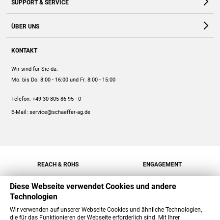
SUPPORT & SERVICE
Webshop
Kontakt
ÜBER UNS
FAQ
Unternehmen
Online-Hilfe
KONTAKT
Historie
Anleitungen
Wir sind für Sie da:
Engagement
Preise
Mo. bis Do. 8:00 - 16:00
und Fr. 8:00 - 15:00
Jobs
Mengenrabatt
Telefon:
+49 30 805 86 95 - 0
Versand
E-Mail:
service@schaeffer-ag.de
REACH & ROHS
ENGAGEMENT
Diese Webseite verwendet Cookies und andere
Technologien
Wir verwenden auf unserer Webseite Cookies und ähnliche Technologien,
die für das Funktionieren der Webseite erforderlich sind. Mit Ihrer