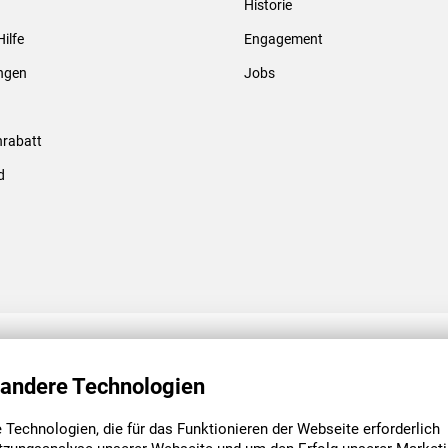
Historie
Gewindebolzen & -hülsen
Hilfe
Engagement
ungen
Jobs
rabatt
d
ENGAGEMENT
UNSERE NIEDE
 andere Technologien
Technologien, die für das Funktionieren der Webseite erforderlich