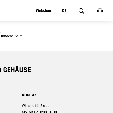
t, was Sie
Webshop
DE
te
Produktgalerie
EN
e
FR
chsen
D GEHÄUSE
KONTAKT
Wir sind für Sie da:
Mo. bis Do. 8:00 - 16:00