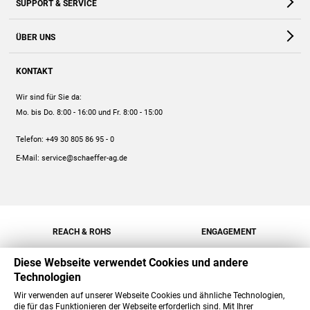
SUPPORT & SERVICE
Webshop
Kontakt
ÜBER UNS
FAQ
Unternehmen
Online-Hilfe
KONTAKT
Historie
Anleitungen
Wir sind für Sie da:
Engagement
Preise
Mo. bis Do. 8:00 - 16:00
und Fr. 8:00 - 15:00
Jobs
Mengenrabatt
Telefon:
+49 30 805 86 95 - 0
Versand
E-Mail:
service@schaeffer-ag.de
REACH & ROHS
ENGAGEMENT
Diese Webseite verwendet Cookies und andere
Technologien
Wir verwenden auf unserer Webseite Cookies und ähnliche Technologien,
die für das Funktionieren der Webseite erforderlich sind. Mit Ihrer