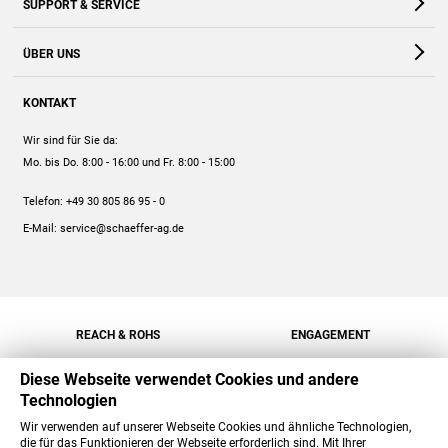
SUPPORT & SERVICE
Webshop
Kontakt
ÜBER UNS
FAQ
Unternehmen
Online-Hilfe
KONTAKT
Historie
Anleitungen
Wir sind für Sie da:
Engagement
Preise
Mo. bis Do. 8:00 - 16:00
und Fr. 8:00 - 15:00
Jobs
Mengenrabatt
Telefon:
+49 30 805 86 95 - 0
Versand
E-Mail:
service@schaeffer-ag.de
REACH & ROHS
ENGAGEMENT
Diese Webseite verwendet Cookies und andere
Technologien
Wir verwenden auf unserer Webseite Cookies und ähnliche Technologien,
die für das Funktionieren der Webseite erforderlich sind. Mit Ihrer