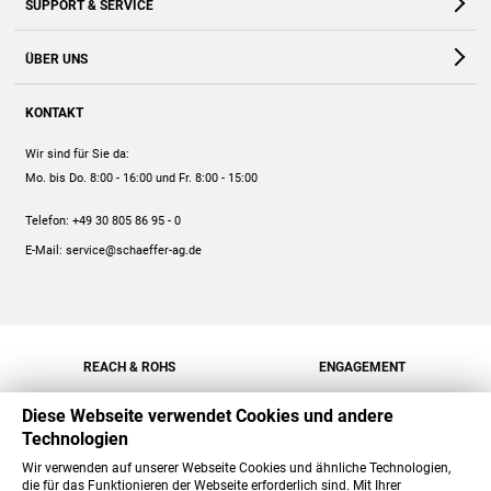
SUPPORT & SERVICE
Webshop
Kontakt
ÜBER UNS
FAQ
Unternehmen
Online-Hilfe
KONTAKT
Historie
Anleitungen
Wir sind für Sie da:
Engagement
Preise
Mo. bis Do. 8:00 - 16:00
und Fr. 8:00 - 15:00
Jobs
Mengenrabatt
Telefon:
+49 30 805 86 95 - 0
Versand
E-Mail:
service@schaeffer-ag.de
REACH & ROHS
ENGAGEMENT
Diese Webseite verwendet Cookies und andere
Technologien
Wir verwenden auf unserer Webseite Cookies und ähnliche Technologien,
die für das Funktionieren der Webseite erforderlich sind. Mit Ihrer