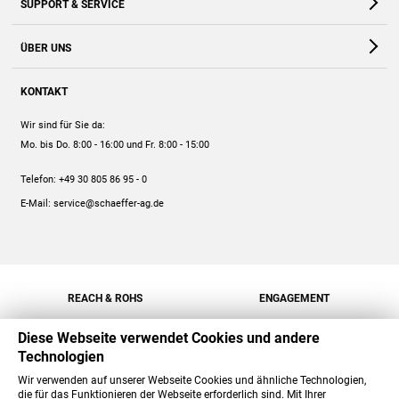
SUPPORT & SERVICE
Webshop
Kontakt
ÜBER UNS
FAQ
Unternehmen
Online-Hilfe
KONTAKT
Historie
Anleitungen
Wir sind für Sie da:
Engagement
Preise
Mo. bis Do. 8:00 - 16:00
und Fr. 8:00 - 15:00
Jobs
Mengenrabatt
Telefon:
+49 30 805 86 95 - 0
Versand
E-Mail:
service@schaeffer-ag.de
REACH & ROHS
ENGAGEMENT
Diese Webseite verwendet Cookies und andere
Technologien
Wir verwenden auf unserer Webseite Cookies und ähnliche Technologien,
die für das Funktionieren der Webseite erforderlich sind. Mit Ihrer