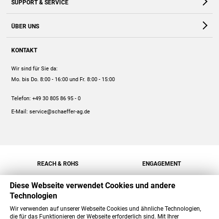
SUPPORT & SERVICE
Webshop
Kontakt
ÜBER UNS
FAQ
Unternehmen
Online-Hilfe
KONTAKT
Historie
Anleitungen
Wir sind für Sie da:
Engagement
Preise
Mo. bis Do. 8:00 - 16:00
und Fr. 8:00 - 15:00
Jobs
Mengenrabatt
Telefon:
+49 30 805 86 95 - 0
Versand
E-Mail:
service@schaeffer-ag.de
REACH & ROHS
ENGAGEMENT
Diese Webseite verwendet Cookies und andere
Technologien
Wir verwenden auf unserer Webseite Cookies und ähnliche Technologien,
die für das Funktionieren der Webseite erforderlich sind. Mit Ihrer