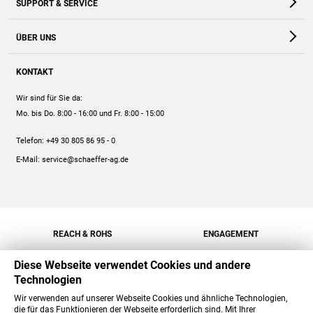
SUPPORT & SERVICE
Webshop
Kontakt
ÜBER UNS
FAQ
Unternehmen
Online-Hilfe
KONTAKT
Historie
Anleitungen
Wir sind für Sie da:
Engagement
Preise
Mo. bis Do. 8:00 - 16:00
und Fr. 8:00 - 15:00
Jobs
Mengenrabatt
Telefon:
+49 30 805 86 95 - 0
Versand
E-Mail:
service@schaeffer-ag.de
REACH & ROHS
ENGAGEMENT
Diese Webseite verwendet Cookies und andere
Technologien
Wir verwenden auf unserer Webseite Cookies und ähnliche Technologien,
die für das Funktionieren der Webseite erforderlich sind. Mit Ihrer