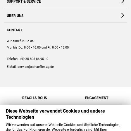
SUPPORT & SERVICE
Webshop
Kontakt
ÜBER UNS
FAQ
Unternehmen
Online-Hilfe
KONTAKT
Historie
Anleitungen
Wir sind für Sie da:
Engagement
Preise
Mo. bis Do. 8:00 - 16:00
und Fr. 8:00 - 15:00
Jobs
Mengenrabatt
Telefon:
+49 30 805 86 95 - 0
Versand
E-Mail:
service@schaeffer-ag.de
REACH & ROHS
ENGAGEMENT
Diese Webseite verwendet Cookies und andere
Technologien
Wir verwenden auf unserer Webseite Cookies und ähnliche Technologien,
die für das Funktionieren der Webseite erforderlich sind. Mit Ihrer