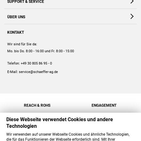
SUPPORT & SERVICE
Webshop
Kontakt
ÜBER UNS
FAQ
Unternehmen
Online-Hilfe
KONTAKT
Historie
Anleitungen
Wir sind für Sie da:
Engagement
Preise
Mo. bis Do. 8:00 - 16:00
und Fr. 8:00 - 15:00
Jobs
Mengenrabatt
Telefon:
+49 30 805 86 95 - 0
Versand
E-Mail:
service@schaeffer-ag.de
REACH & ROHS
ENGAGEMENT
Diese Webseite verwendet Cookies und andere
Technologien
Wir verwenden auf unserer Webseite Cookies und ähnliche Technologien,
die für das Funktionieren der Webseite erforderlich sind. Mit Ihrer