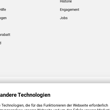
Historie
Gewindebolzen & -hülsen
Hilfe
Engagement
ungen
Jobs
rabatt
d
ENGAGEMENT
UNSERE NIEDE
 andere Technologien
Technologien, die für das Funktionieren der Webseite erforderlich