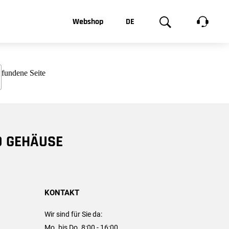
t, was Sie
Webshop
DE
te
Produktgalerie
EN
e
FR
chsen
D GEHÄUSE
KONTAKT
Wir sind für Sie da:
Mo. bis Do. 8:00 - 16:00