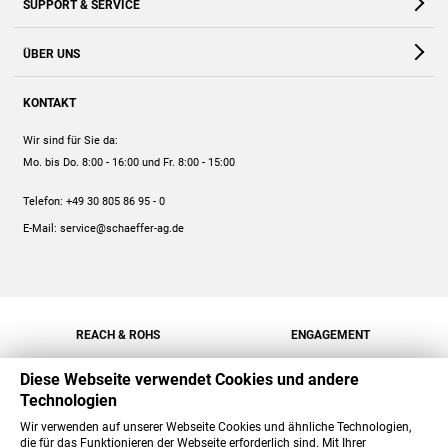
SUPPORT & SERVICE
Webshop
Kontakt
ÜBER UNS
FAQ
Unternehmen
Online-Hilfe
KONTAKT
Historie
Anleitungen
Wir sind für Sie da:
Engagement
Preise
Mo. bis Do. 8:00 - 16:00
und Fr. 8:00 - 15:00
Jobs
Mengenrabatt
Telefon:
+49 30 805 86 95 - 0
Versand
E-Mail:
service@schaeffer-ag.de
REACH & ROHS
ENGAGEMENT
Diese Webseite verwendet Cookies und andere
Technologien
Wir verwenden auf unserer Webseite Cookies und ähnliche Technologien,
die für das Funktionieren der Webseite erforderlich sind. Mit Ihrer