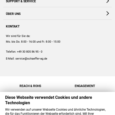
SUPPORT & SERVICE
Webshop
Kontakt
ÜBER UNS
FAQ
Unternehmen
Online-Hilfe
KONTAKT
Historie
Anleitungen
Wir sind für Sie da:
Engagement
Preise
Mo. bis Do. 8:00 - 16:00
und Fr. 8:00 - 15:00
Jobs
Mengenrabatt
Telefon:
+49 30 805 86 95 - 0
Versand
E-Mail:
service@schaeffer-ag.de
REACH & ROHS
ENGAGEMENT
Diese Webseite verwendet Cookies und andere
Technologien
Wir verwenden auf unserer Webseite Cookies und ähnliche Technologien,
die für das Funktionieren der Webseite erforderlich sind. Mit Ihrer