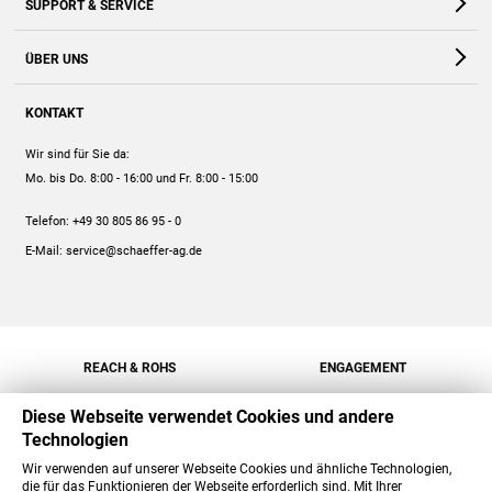
SUPPORT & SERVICE
Webshop
Kontakt
ÜBER UNS
FAQ
Unternehmen
Online-Hilfe
KONTAKT
Historie
Anleitungen
Wir sind für Sie da:
Engagement
Preise
Mo. bis Do. 8:00 - 16:00
und Fr. 8:00 - 15:00
Jobs
Mengenrabatt
Telefon:
+49 30 805 86 95 - 0
Versand
E-Mail:
service@schaeffer-ag.de
REACH & ROHS
ENGAGEMENT
Diese Webseite verwendet Cookies und andere
Technologien
Wir verwenden auf unserer Webseite Cookies und ähnliche Technologien,
die für das Funktionieren der Webseite erforderlich sind. Mit Ihrer