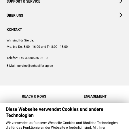
SUPPORT & SERVICE
Webshop
Kontakt
ÜBER UNS
FAQ
Unternehmen
Online-Hilfe
KONTAKT
Historie
Anleitungen
Wir sind für Sie da:
Engagement
Preise
Mo. bis Do. 8:00 - 16:00
und Fr. 8:00 - 15:00
Jobs
Mengenrabatt
Telefon:
+49 30 805 86 95 - 0
Versand
E-Mail:
service@schaeffer-ag.de
REACH & ROHS
ENGAGEMENT
Diese Webseite verwendet Cookies und andere
Technologien
Wir verwenden auf unserer Webseite Cookies und ähnliche Technologien,
die für das Funktionieren der Webseite erforderlich sind. Mit Ihrer